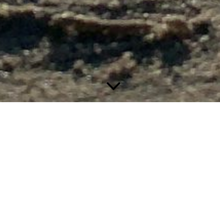
LunDao® Flow - der kreisende Weg (轮道流)